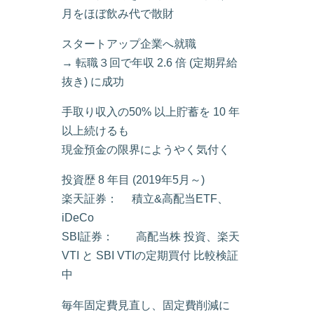
月をほぼ飲み代で散財
スタートアップ企業へ就職
→ 転職３回で年収 2.6 倍 (定期昇給
抜き) に成功
手取り収入の50% 以上貯蓄を 10 年
以上続けるも
現金預金の限界にようやく気付く
投資歴 8 年目 (2019年5月～)
楽天証券： 積立&高配当ETF、
iDeCo
SBI証券： 高配当株 投資、楽天
VTI と SBI VTIの定期買付 比較検証
中
毎年固定費見直し、固定費削減に