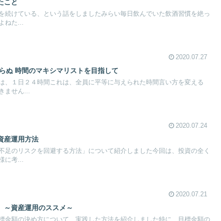
たこと
を続けている、という話をしましたみらい毎日飲んでいた飲酒習慣を絶っ
ねた...
2020.07.27
らぬ 時間のマキシマリストを目指して
は、１日２４時間これは、全員に平等に与えられた時間言い方を変える
ません...
2020.07.24
資産運用方法
不足のリスクを回避する方法」について紹介しました今回は、投資の全く
に考...
2020.07.21
 ～資産運用のススメ～
標金額の決め方について、実践した方法を紹介しました特に、目標金額の