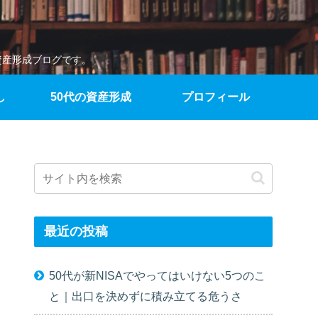
資産形成ブログです。
し
50代の資産形成
プロフィール
最近の投稿
50代が新NISAでやってはいけない5つのこ
と｜出口を決めずに積み立てる危うさ