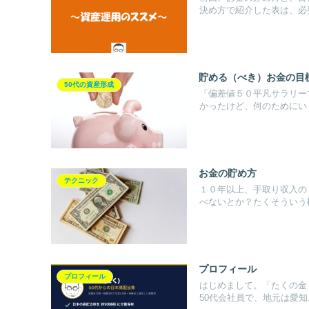
決め方で紹介した表は、必要
貯める（べき）お金の目
50代の資産形成
「偏差値５０平凡サラリー
かったけど、何のためにいく
お金の貯め方
テクニック
１０年以上、手取り収入の
べないとか？たくそういう極
プロフィール
プロフィール
はじめまして。「たくの金
50代会社員で、地元は愛知。