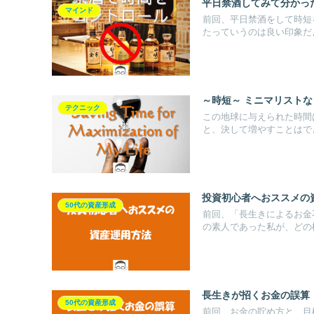
平日禁酒してみて分かっ
マインド
前回、平日禁酒をして時短
たっていうのは良い印象だよ
～時短～ ミニマリストな
テクニック
この地球に与えられた時間
と、決して増やすことはでき
投資初心者へおススメの
50代の資産形成
前回、「長生きによるお金
の素人であった私が、どの様
長生きが招くお金の誤算
50代の資産形成
前回、お金の貯め方と、目