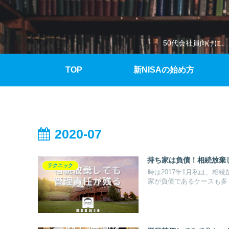
50代会社員向けに
TOP
新NISAの始め方
2020-07
持ち家は負債！相続放棄
テクニック
時は2017年1月私は、
家が負債であるケースも多く.