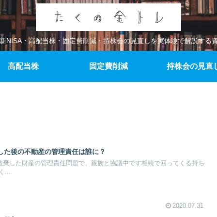
、新NISA・高配当株・固定費削減・持株会の見直しを実体験で解説する
高配当株
固定費削減
持株会の見直
した後の不動産の管理責任は誰に？
相続放棄した財産の管理責任問題で、親族と協議中です相続で回ってくる持ち
..
2020.07.31