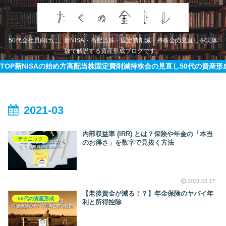
50代会社員向けに、新NISA・高配当株・固定費削減・持株会の見直しを実体
験で解説する資産形成ブログです。
TOP
新NISAの始め方
高配当株
固定費削減
持株会の見直し
50代の資産形
2021-03
内部収益率 (IRR) とは？保険や年金の「本当
テクニック
のお得さ」を数字で見抜く方法
2021.03.17
【老後資金が減る！？】年金保険のヤバイ年
50代の資産形成
利と所得控除