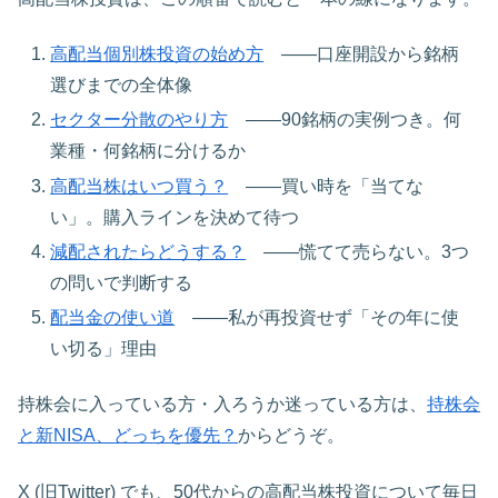
高配当個別株投資の始め方
——口座開設から銘柄
選びまでの全体像
セクター分散のやり方
——90銘柄の実例つき。何
業種・何銘柄に分けるか
高配当株はいつ買う？
——買い時を「当てな
い」。購入ラインを決めて待つ
減配されたらどうする？
——慌てて売らない。3つ
の問いで判断する
配当金の使い道
——私が再投資せず「その年に使
い切る」理由
持株会に入っている方・入ろうか迷っている方は、
持株会
と新NISA、どっちを優先？
からどうぞ。
X (旧Twitter) でも、50代からの高配当株投資について毎日