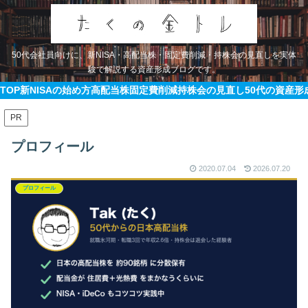
50代会社員向けに、新NISA・高配当株・固定費削減・持株会の見直しを実体
験で解説する資産形成ブログです。
TOP
新NISAの始め方
高配当株
固定費削減
持株会の見直し
50代の資産形
PR
プロフィール
2020.07.04
2026.07.20
プロフィール