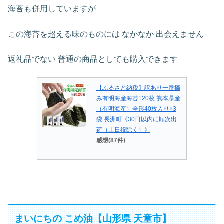
海苔も併用していますが
この海苔を超える味のものには なかなか 出会えません
返礼品でない 普通の商品としても購入できます
【ふるさと納税】訳あり一番摘
み有明海産海苔120枚 熊本県産
（有明海産）全形40枚入り×3
袋 長洲町《30日以内に順次出
荷（土日祝除く）》
感想(87件)
まいにちの こめ油【山形県 天童市】