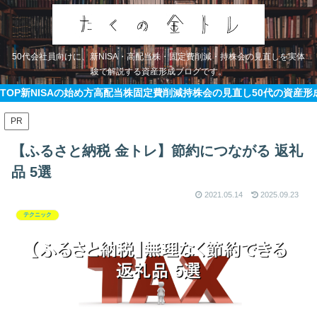
50代会社員向けに、新NISA・高配当株・固定費削減・持株会の見直しを実体
験で解説する資産形成ブログです。
TOP
新NISAの始め方
高配当株
固定費削減
持株会の見直し
50代の資産形
PR
【ふるさと納税 金トレ】節約につながる 返礼
品 5選
2021.05.14
2025.09.23
テクニック