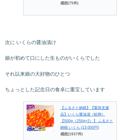
感想(75件)
次に いくらの醤油漬け
娘が初めて口にした生ものがいくらでした
それ以来娘の大好物のひとつ
ちょっとした記念日の食卓に重宝しています
【ふるさと納税】【緊急支援
品】いくら醤油漬（鮭卵）
【500g（250g×2）】 ふるさと
納税 いくら (13,000円)
感想(1937件)