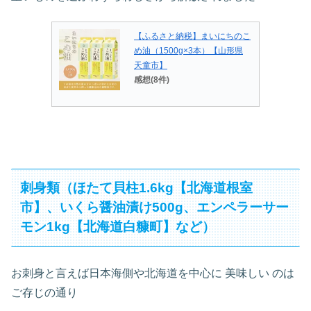
【ふるさと納税】まいにちのこ
め油（1500g×3本）【山形県
天童市】
感想(8件)
刺身類（ほたて貝柱1.6kg【北海道根室
市】、いくら醤油漬け500g、エンペラーサー
モン1kg【北海道白糠町】など）
お刺身と言えば日本海側や北海道を中心に 美味しい のは
ご存じの通り