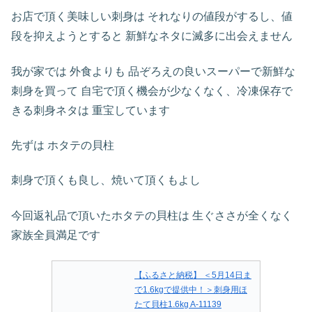
お店で頂く美味しい刺身は それなりの値段がするし、値
段を抑えようとすると 新鮮なネタに滅多に出会えません
我が家では 外食よりも 品ぞろえの良いスーパーで新鮮な
刺身を買って 自宅で頂く機会が少なくなく、冷凍保存で
きる刺身ネタは 重宝しています
先ずは ホタテの貝柱
刺身で頂くも良し、焼いて頂くもよし
今回返礼品で頂いたホタテの貝柱は 生ぐささが全くなく
家族全員満足です
【ふるさと納税】 ＜5月14日ま
で1.6kgで提供中！＞刺身用ほ
たて貝柱1.6kg A-11139