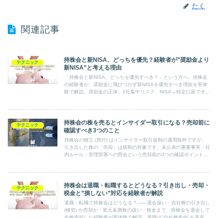
たく
関連記事
持株会と新NISA、どっちを優先？経験者が”奨励金より
テクニック
新NISA”と考える理由
「持株会と新NISA、どっちを優先すべき？」という方へ。持株会
の経験者が、奨励金に飛びつかず新NISAを優先すべき理由を実体
験で解説。奨励金の正体、1社集中リスク、NISA→特定口座でオル
カンという正しい順番、そして「何のために投資するか」という大
前提までまとめます。
持株会の株を売るとインサイダー取引になる？売却前に
テクニック
確認すべき3つのこと
持株会の積立 (買付) はインサイダー取引規制の適用除外ですが、
引き出した株の「売却」は規制の対象です。未公表の重要事実・社
内ルール・管理部署への照会という売却前の3つの確認ポイント
を、持株会を退会して全株売却した経験者がわかりやすく解説しま
す。
持株会は退職・転職するとどうなる？引き出し・売却・
テクニック
税金と”損しない”対応を経験者が解説
退職・転職で持株会はどうなる？――退会扱い・自社株の引き出し
(移管) か売却か・単元未満株の扱い・税金まで、持株会を退会して
全株売却した経験者が実体験で解説。退職は"自社株集中"を見直す