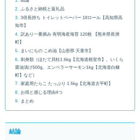
結論
ふるさと納税と返礼品
3倍長持ち トイレットペーパー 18ロール【高知県高
知市】
訳あり一番摘み 有明海産海苔 120枚 【熊本県長洲
町】
まいにちの こめ油【山形県 天童市】
刺身類（ほたて貝柱1.6kg【北海道根室市】、いくら
醤油漬け500g、エンペラーサーモン1kg【北海道白糠
町】など）
家庭用たらこ たっぷり 1.5kg【北海道古平町】
お得と感じる理由4つ
まとめ
結論