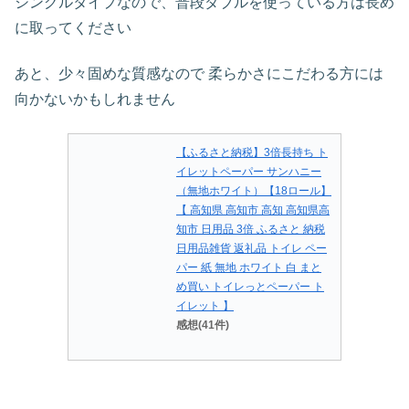
シングルタイプなので、普段ダブルを使っている方は長め
に取ってください
あと、少々固めな質感なので 柔らかさにこだわる方には
向かないかもしれません
【ふるさと納税】3倍長持ち ト
イレットペーパー サンハニー
（無地ホワイト）【18ロール】
【 高知県 高知市 高知 高知県高
知市 日用品 3倍 ふるさと 納税
日用品雑貨 返礼品 トイレ ペー
パー 紙 無地 ホワイト 白 まと
め買い トイレっとペーパー ト
イレット 】
感想(41件)