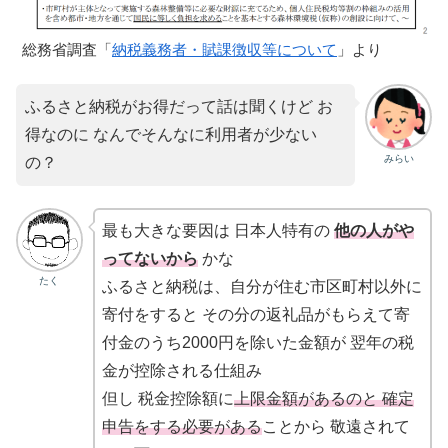
総務省調査「
納税義務者・賦課徴収等について
」より
ふるさと納税がお得だって話は聞くけど お
得なのに なんでそんなに利用者が少ない
みらい
の？
最も大きな要因は 日本人特有の
他の人がや
ってないから
かな
たく
ふるさと納税は、自分が住む市区町村以外に
寄付をすると その分の返礼品がもらえて寄
付金のうち2000円を除いた金額が 翌年の税
金が控除される仕組み
但し 税金控除額に
上限金額があるのと 確定
申告をする必要がある
ことから 敬遠されて