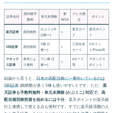
国内株手
新
クレカ積
証券会社
単元未満株
ポイント
数料
NISA
立
かぶミニ®
楽天カー
楽天ポイン
楽天証券
原則無料
○
(1株〜)
ド
ト
S株 (1
三井住友
Vポイン
SBI証券
原則無料
○
株〜)
カード
ト/Ponta等
マネック
条件によ
ワン株 (1
dカード
マネックス
○
ス証券
り無料
株〜)
等
ポイント
結論から言うと、
日本の高配当株に一番向いているのは
SBI証券
(銘柄数が多くS株も使いやすい) です。ただ、
楽
天証券も手数料無料・単元未満株 (かぶミニ) 対応で、高
配当個別株投資を始めるには十分
。楽天ポイントや楽天銀
行と連携して使える点も便利です。すでに楽天経済圏の人