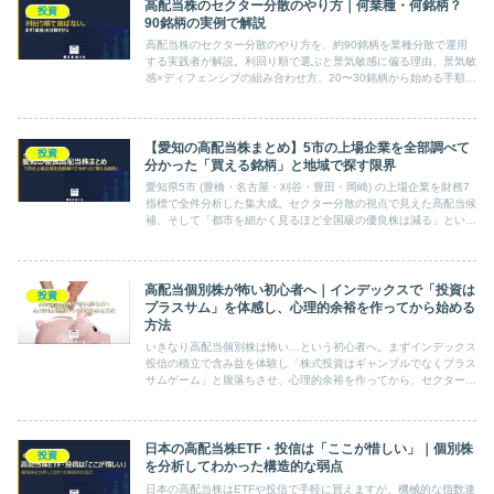
高配当株のセクター分散のやり方｜何業種・何銘柄？
投資
90銘柄の実例で解説
高配当株のセクター分散のやり方を、約90銘柄を業種分散で運用
する実践者が解説。利回り順で選ぶと景気敏感に偏る理由、景気敏
感×ディフェンシブの組み合わせ方、20〜30銘柄から始める手順が
わかります。
【愛知の高配当株まとめ】5市の上場企業を全部調べて
投資
分かった「買える銘柄」と地域で探す限界
愛知県5市 (豊橋・名古屋・刈谷・豊田・岡崎) の上場企業を財務7
指標で全件分析した集大成。セクター分散の視点で見えた高配当候
補、そして「都市を細かく見るほど全国級の優良株は減る」という
地域投資の限界まで、経験者が実体験で正直にまとめます。
高配当個別株が怖い初心者へ｜インデックスで「投資は
投資
プラスサム」を体感し、心理的余裕を作ってから始める
方法
いきなり高配当個別株は怖い…という初心者へ。まずインデックス
投信の積立で含み益を体験し「株式投資はギャンブルでなくプラス
サムゲーム」と腹落ちさせ、心理的余裕を作ってから、セクター分
散で20〜30銘柄に分散して始める段階的な方法を、経験者が実体
験で解説します。
日本の高配当株ETF・投信は「ここが惜しい」｜個別株
投資
を分析してわかった構造的な弱点
日本の高配当株はETFや投信で手軽に買えますが、機械的な指数連