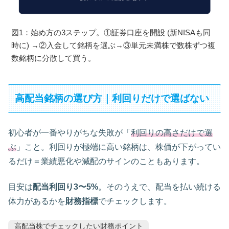
図1：始め方の3ステップ。①証券口座を開設 (新NISAも同
時に) →②入金して銘柄を選ぶ→③単元未満株で数株ずつ複
数銘柄に分散して買う。
高配当銘柄の選び方｜利回りだけで選ばない
初心者が一番やりがちな失敗が「
利回りの高さだけで選
ぶ
」こと。利回りが極端に高い銘柄は、株価が下がってい
るだけ＝業績悪化や減配のサインのこともあります。
目安は
配当利回り3〜5%
。そのうえで、配当を払い続ける
体力があるかを
財務指標
でチェックします。
高配当株でチェックしたい財務ポイント