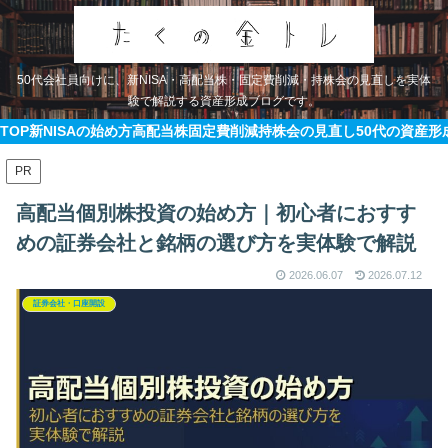
50代会社員向けに、新NISA・高配当株・固定費削減・持株会の見直しを実体
験で解説する資産形成ブログです。
TOP
新NISAの始め方
高配当株
固定費削減
持株会の見直し
50代の資産形
PR
高配当個別株投資の始め方｜初心者におすす
めの証券会社と銘柄の選び方を実体験で解説
2026.06.07
2026.07.12
証券会社・口座開設