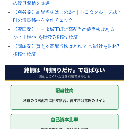
の優良銘柄を厳選
【刈谷発】高配当株はこの2社｜トヨタグループ城下
町の優良銘柄を全件チェック
【豊田発】トヨタ城下町に高配当の優良株はある
か？上場4社を財務7指標で検証
【岡崎発】買える高配当株はどれ？上場4社を財務7
指標で検証