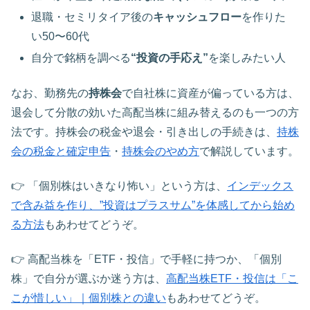
退職・セミリタイア後の
キャッシュフロー
を作りた
い50〜60代
自分で銘柄を調べる
“投資の手応え”
を楽しみたい人
なお、勤務先の
持株会
で自社株に資産が偏っている方は、
退会して分散の効いた高配当株に組み替えるのも一つの方
法です。持株会の税金や退会・引き出しの手続きは、
持株
会の税金と確定申告
・
持株会のやめ方
で解説しています。
👉 「個別株はいきなり怖い」という方は、
インデックス
で含み益を作り、”投資はプラスサム”を体感してから始め
る方法
もあわせてどうぞ。
👉 高配当株を「ETF・投信」で手軽に持つか、「個別
株」で自分が選ぶか迷う方は、
高配当株ETF・投信は「こ
こが惜しい」｜個別株との違い
もあわせてどうぞ。