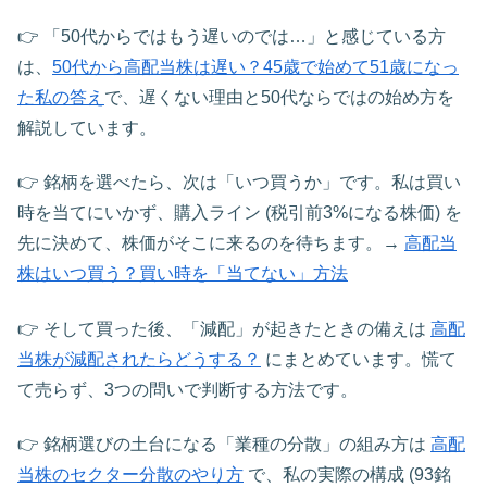
👉 「50代からではもう遅いのでは…」と感じている方
は、
50代から高配当株は遅い？45歳で始めて51歳になっ
た私の答え
で、遅くない理由と50代ならではの始め方を
解説しています。
👉 銘柄を選べたら、次は「いつ買うか」です。私は買い
時を当てにいかず、購入ライン (税引前3%になる株価) を
先に決めて、株価がそこに来るのを待ちます。→
高配当
株はいつ買う？買い時を「当てない」方法
👉 そして買った後、「減配」が起きたときの備えは
高配
当株が減配されたらどうする？
にまとめています。慌て
て売らず、3つの問いで判断する方法です。
👉 銘柄選びの土台になる「業種の分散」の組み方は
高配
当株のセクター分散のやり方
で、私の実際の構成 (93銘