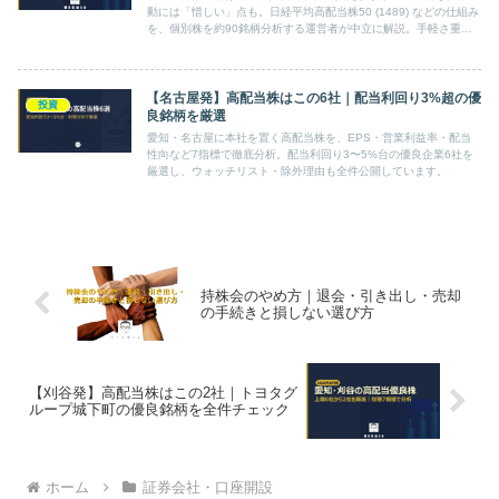
動には「惜しい」点も。日経平均高配当株50 (1489) などの仕組み
を、個別株を約90銘柄分析する運営者が中立に解説。手軽さ重視
のETF・投信と、自分で配当の質とセクター分散を選ぶ個別株の使
い分けがわかります。
【名古屋発】高配当株はこの6社｜配当利回り3%超の優
投資
良銘柄を厳選
愛知・名古屋に本社を置く高配当株を、EPS・営業利益率・配当
性向など7指標で徹底分析。配当利回り3〜5%台の優良企業6社を
厳選し、ウォッチリスト・除外理由も全件公開しています。
持株会のやめ方｜退会・引き出し・売却
の手続きと損しない選び方
【刈谷発】高配当株はこの2社｜トヨタグ
ループ城下町の優良銘柄を全件チェック
ホーム
証券会社・口座開設