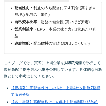
配当性向
：利益のうち配当に回す割合 (高すぎ＝
無理な配当の可能性)
自己資本比率
：財務の健全性 (高いほど安定)
営業利益率・EPS
：本業の稼ぐ力と1株あたり利
益
連続増配・配当維持
の実績 (減配しにくいか)
このブログでは、実際に上場企業を
財務7指標
で分析して
優良高配当株を選ぶ記事を公開しています。具体的な分析
例として参考にしてください。
【豊橋発】高配当株はこの1社｜上場4社を財務7指標
で徹底分析
【名古屋発】高配当株はこの6社｜配当利回り3%超