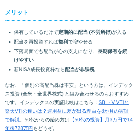
メリット
保有しているだけで
定期的に配当 (不労所得)
が入る
配当を再投資すれば
複利
で増やせる
下落局面でも配当が心の支えになり、
長期保有を続
けやすい
新NISA成長投資枠なら
配当が非課税
なお、「個別の高配当株は不安」という方は、インデック
ス投資 (全米・全世界株式) と組み合わせるのもおすすめ
です。インデックスの実証比較はこちら：
SBI・V VTIと
楽天VTIの違いは？運用益に差が出る理由を8か月の実証
で解説
。50代からの始め方は
【50代の投資】月3万円で14
年後728万円
もどうぞ。